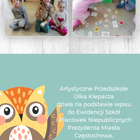
Artystyczne Przedszkole
Olka Klepacza
działa na podstawie wpisu
do Ewidencji Szkół
i Placówek Niepublicznych
Prezydenta Miasta
Częstochowa.