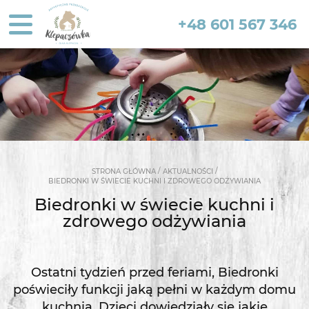
+48 601 567 346
/
/
STRONA GŁÓWNA
AKTUALNOŚCI
BIEDRONKI W ŚWIECIE KUCHNI I ZDROWEGO ODŻYWIANIA
Biedronki w świecie kuchni i
zdrowego odżywiania
Ostatni tydzień przed feriami, Biedronki
poświeciły funkcji jaką pełni w każdym domu
kuchnia. Dzieci dowiedziały się jakie