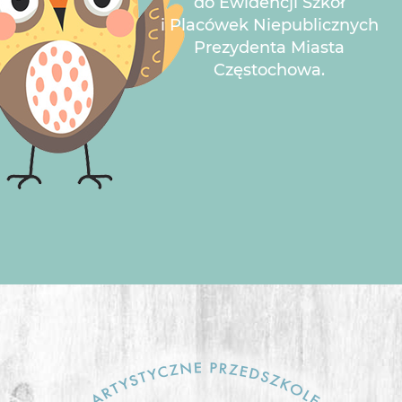
do Ewidencji Szkół
i Placówek Niepublicznych
Prezydenta Miasta
Częstochowa.