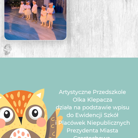
Artystyczne Przedszkole
Olka Klepacza
działa na podstawie wpisu
do Ewidencji Szkół
i Placówek Niepublicznych
Prezydenta Miasta