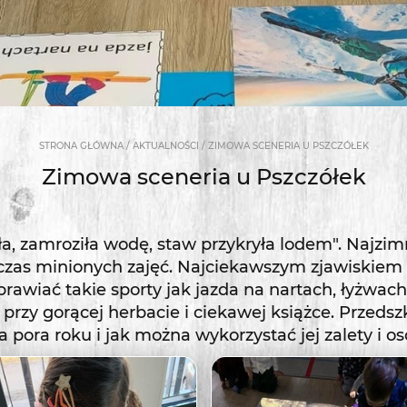
/
/
STRONA GŁÓWNA
AKTUALNOŚCI
ZIMOWA SCENERIA U PSZCZÓŁEK
Zimowa sceneria u Pszczółek
ła, zamroziła wodę, staw przykryła lodem". Najzi
dczas minionych zajęć. Najciekawszym zjawiskiem 
awiać takie sporty jak jazda na nartach, łyżwach
przy gorącej herbacie i ciekawej książce. Przedsz
 pora roku i jak można wykorzystać jej zalety i os