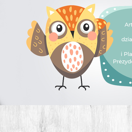
Ar
dzi
i P
Prezyd