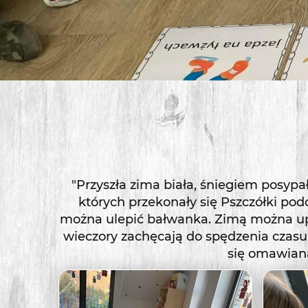
"Przyszła zima biała, śniegiem posypa
których przekonały się Pszczółki po
można ulepić bałwanka. Zimą można upr
wieczory zachęcają do spędzenia czasu 
się omawiana