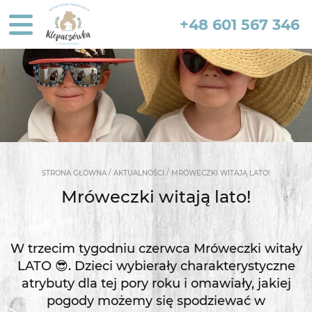
+48 601 567 346
/
/
STRONA GŁÓWNA
AKTUALNOŚCI
MRÓWECZKI WITAJĄ LATO!
Mróweczki witają lato!
W trzecim tygodniu czerwca Mróweczki witały
LATO 😎. Dzieci wybierały charakterystyczne
atrybuty dla tej pory roku i omawiały, jakiej
pogody możemy się spodziewać w