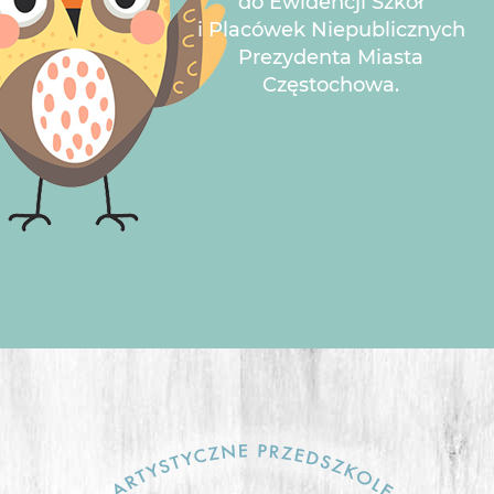
do Ewidencji Szkół
i Placówek Niepublicznych
Prezydenta Miasta
Częstochowa.