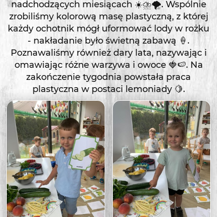
nadchodzących miesiącach ☀️⛈️🌪️. Wspólnie
zrobiliśmy kolorową masę plastyczną, z której
każdy ochotnik mógł uformować lody w rożku
- nakładanie było świetną zabawą 🍦.
Poznawaliśmy również dary lata, nazywając i
omawiając różne warzywa i owoce 🍓🍉. Na
zakończenie tygodnia powstała praca
plastyczna w postaci lemoniady 🍋.