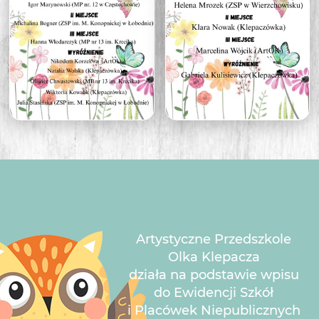
Artystyczne Przedszkole
Olka Klepacza
działa na podstawie wpisu
do Ewidencji Szkół
i Placówek Niepublicznych