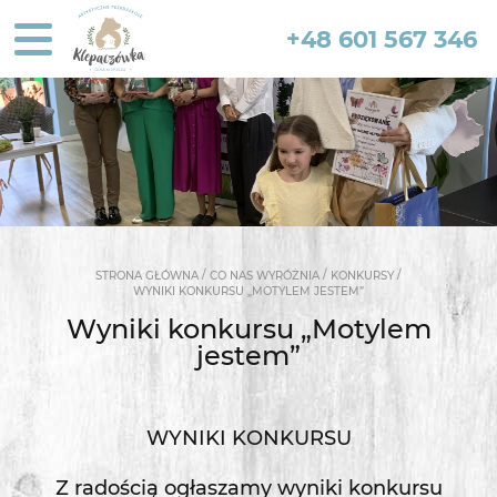
+48 601 567 346
/
/
/
STRONA GŁÓWNA
CO NAS WYRÓŻNIA
KONKURSY
WYNIKI KONKURSU „MOTYLEM JESTEM”
Wyniki konkursu „Motylem
jestem”
WYNIKI KONKURSU
Z radością ogłaszamy wyniki konkursu