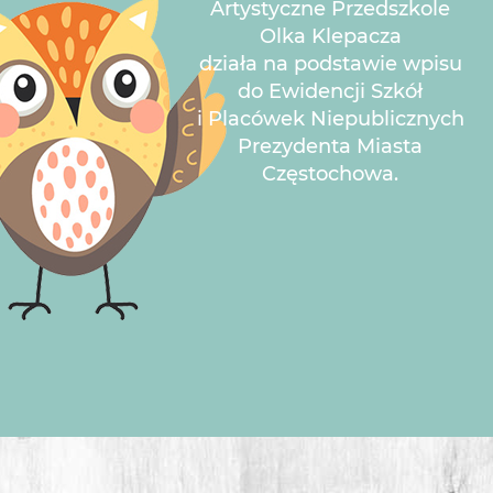
Artystyczne Przedszkole
Olka Klepacza
działa na podstawie wpisu
do Ewidencji Szkół
i Placówek Niepublicznych
Prezydenta Miasta
Częstochowa.