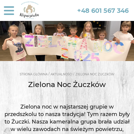
+48 601 567 346
/
/
STRONA GŁÓWNA
AKTUALNOŚCI
ZIELONA NOC ŻUCZKÓW
Zielona Noc Żuczków
Zielona noc w najstarszej grupie w
przedszkolu to nasza tradycja! Tym razem były
to Żuczki. Nasza kameralna grupa brała udział
w wielu zawodach na świeżym powietrzu,