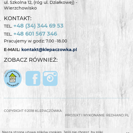
ul. Szkolna 12, (róg ul. Działkowej) -
Wierzchowisko
KONTAKT:
+48 (34) 344 69 53
TEL.
+48 601 567 346
TEL.
Pracujemy w godz: 7.00 -18.00
E-MAIL:
kontakt@klepaczowka.pl
ZOBACZ RÓWNIEŻ:
COPYRIGHT ©2018 KLEPACZÓWKA
PROJEKT I WYKONANIE:
REDHAND.PL
Nasza strona używa plików cookies. Jeśli nie chcesz, by pliki