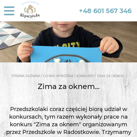
+48 601 567 346
/
/
/
STRONA GŁÓWNA
CO NAS WYRÓŻNIA
KONKURSY
ZIMA ZA OKNEM...
Zima za oknem...
Przedszkolaki coraz częściej biorą udział w
konkursach, tym razem wykonały prace na
konkurs "Zima za oknem" organizowanym
przez Przedszkole w Radostkowie. Trzymamy