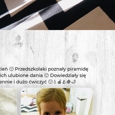
ień 🙂 Przedszkolaki poznały piramidę
ich ulubione dania 🙂 Dowiedziały się
ennie i dużo ćwiczyć 🙂💧🍎🍐🍇🛁