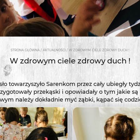
/
/
STRONA GŁÓWNA
AKTUALNOŚCI
W ZDROWYM CIELE ZDROWY DUCH !
W zdrowym ciele zdrowy duch !
ło towarzyszyło Sarenkom przez cały ubiegły tydz
ygotowały przekąski i opowiadały o tym jakie są 
owym należy dokładnie myć ząbki, kąpać się codzi