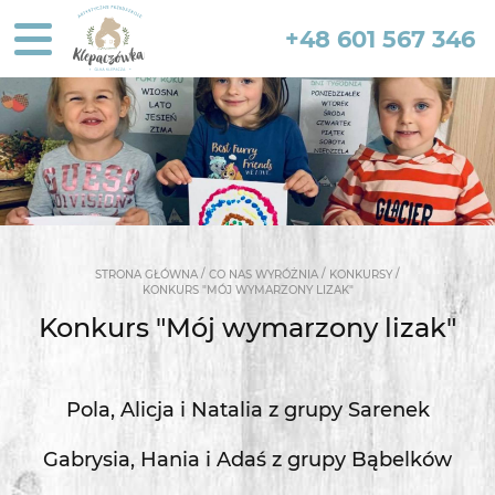
+48 601 567 346
/
/
/
STRONA GŁÓWNA
CO NAS WYRÓŻNIA
KONKURSY
KONKURS "MÓJ WYMARZONY LIZAK"
Konkurs "Mój wymarzony lizak"
Pola, Alicja i Natalia z grupy Sarenek
Gabrysia, Hania i Adaś z grupy Bąbelków