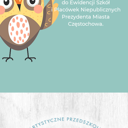
do Ewidencji Szkół
i Placówek Niepublicznych
Prezydenta Miasta
Częstochowa.