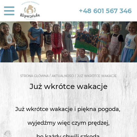
+48 601 567 346
/
/
STRONA GŁÓWNA
AKTUALNOŚCI
JUŻ WKRÓTCE WAKACJE
Już wkrótce wakacje
Już wkrótce wakacje i piękna pogoda,
wyjedźmy więc czym prędzej,
bo każdy chwili szkoda.