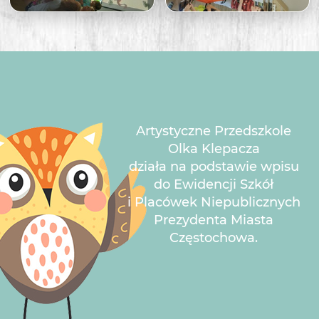
Artystyczne Przedszkole
Olka Klepacza
działa na podstawie wpisu
do Ewidencji Szkół
i Placówek Niepublicznych
Prezydenta Miasta
Częstochowa.