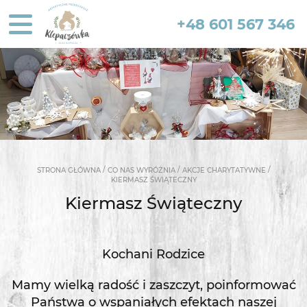
+48 601 567 346
/
/
/
STRONA GŁÓWNA
CO NAS WYRÓŻNIA
AKCJE CHARYTATYWNE
KIERMASZ ŚWIĄTECZNY
Kiermasz Świąteczny
Kochani Rodzice
Mamy wielką radość i zaszczyt, poinformować
Państwa o wspaniałych efektach naszej