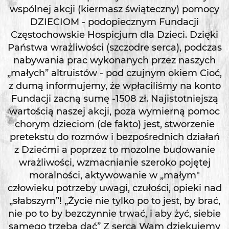
wspólnej akcji (kiermasz świąteczny) pomocy
DZIECIOM - podopiecznym Fundacji
Częstochowskie Hospicjum dla Dzieci. Dzięki
Państwa wrażliwości (szczodre serca), podczas
nabywania prac wykonanych przez naszych
„małych” altruistów - pod czujnym okiem Cioć,
z dumą informujemy, że wpłaciliśmy na konto
Fundacji zacną sumę -1508 zł. Najistotniejszą
wartością naszej akcji, poza wymierną pomoc
chorym dzieciom (de fakto) jest, stworzenie
pretekstu do rozmów i bezpośrednich działań
z Dziećmi a poprzez to mozolne budowanie
wrażliwości, wzmacnianie szeroko pojętej
moralności, aktywowanie w „małym"
człowieku potrzeby uwagi, czułości, opieki nad
„słabszym”! „Życie nie tylko po to jest, by brać,
nie po to by bezczynnie trwać, i aby żyć, siebie
samego trzeba dać” Z serca Wam dziękujemy